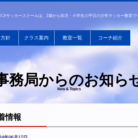
ズJrサッカースクールは、2歳から幼児・小学生の平日の少年サッカー教室で
導方針
クラス案内
教室一覧
コーチ紹介
事務局からのお知ら
New & Topics
着情報
024年06月17日