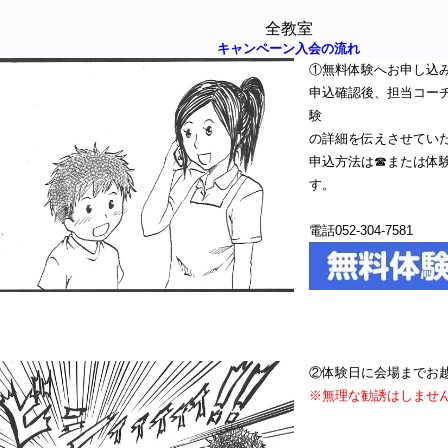
全教室
キャンペーン入会の流れ
①無料体験へお申し込
申込確認後、担当コー
験
の詳細を伝えさせてい
申込方法は☎または体
す。
電話052-304-7581
②体験日に会場までお
※無理な勧誘はしませ