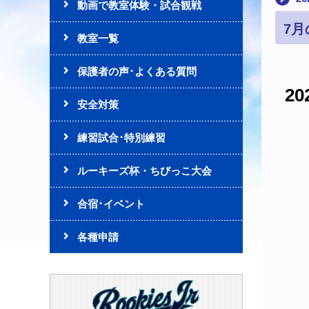
動画で教室体験・試合観戦
7
教室一覧
保護者の声･よくある質問
2
安全対策
練習試合･特別練習
ルーキーズ杯・ちびっこ大会
合宿･イベント
各種申請