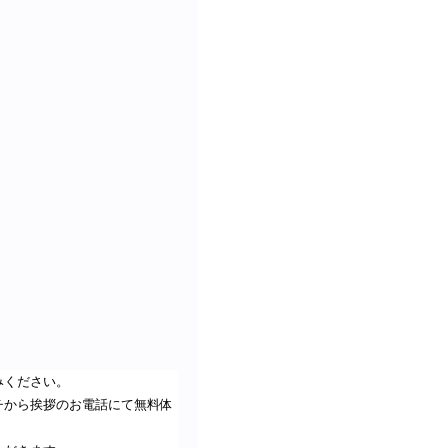
）
みください。
チから挨拶のお電話にて無料体