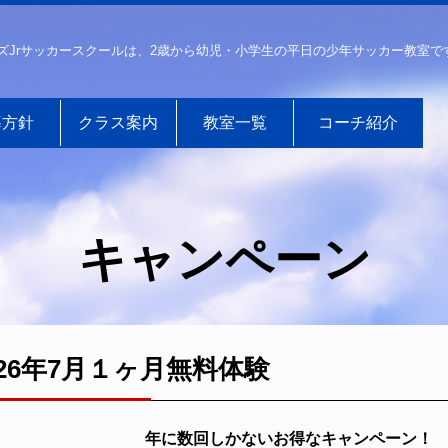
ズJrサッカースクールは、2歳から幼児・小学生の平日の少年サッカー教室で
導方針
クラス案内
教室一覧
コーチ紹介
キャンペーン
026年7月１ヶ月無料体験
年に数回しかないお得なキャンペーン！