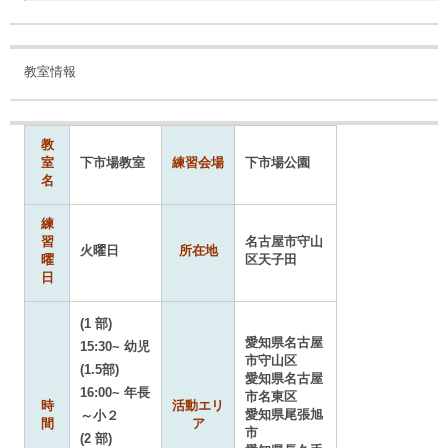
教室情報
教
室
下市場教室
練習会場
下市場公園
名
練
習
名古屋市守山
火曜日
所在地
曜
区天子田
日
(1 部)
愛知県名古屋
15:30~ 幼児
市守山区
(1.5部)
愛知県名古屋
16:00~ 年長
市名東区
時
活動エリ
愛知県尾張旭
～小２
間
ア
市
(2 部)