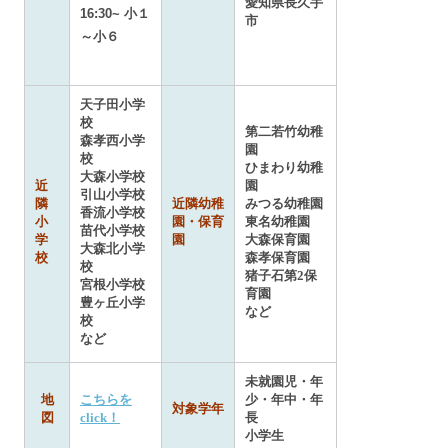
愛知県長久手
16:30~ 小１
市
～小６
天子田小学
校
第二若竹幼稚
森孝西小学
園
校
ひまわり幼稚
大森小学校
近
園
引山小学校
隣
近隣幼稚
みつる幼稚園
香流小学校
小
園・保育
東名幼稚園
苗代小学校
学
園
大森保育園
大森北小学
校
森孝保育園
校
猪子石第2保
宮根小学校
育園
豊ヶ丘小学
など
校
など
未就園児・年
地
こちらを
少・年中・年
対象学年
図
click！
長
小学生