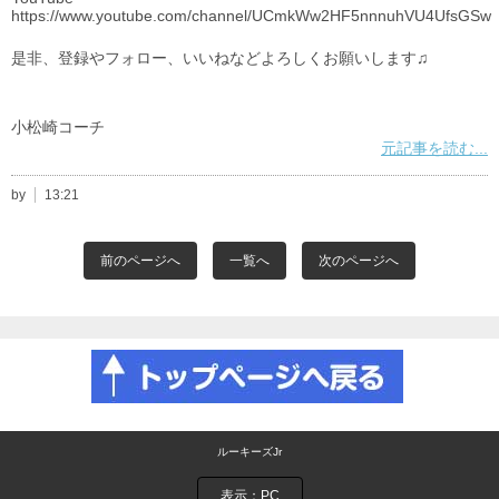
https://www.youtube.com/channel/UCmkWw2HF5nnnuhVU4UfsGSw
是非、登録やフォロー、いいねなどよろしくお願いします♫
小松崎コーチ
元記事を読む...
by
13:21
前のページへ
一覧へ
次のページへ
ルーキーズJr
表示：PC