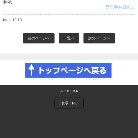
井池
元記事を読む...
by
13:13
前のページへ
一覧へ
次のページへ
ルーキーズJr
表示：PC