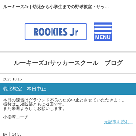
ルーキーズJr｜幼児から小学生までの野球教室・サッカースクール
ルーキーズJrサッカースクール ブログ
2025.10.16
港北教室 本日中止
本日の練習はグラウンド不良のため中止とさせていただきます。
振替は1.5部2部ともに-1回です。
また来週よろしくお願いします。
小松崎コーチ
元記事を読む...
by
14:55