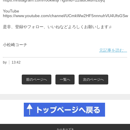
https://instagram.com/rookiesjr?igshid=12laucwdm2byq
YouTube
https://www.youtube.com/channel/UCmkWw2HF5nnnuhVU4UfsGSw
是非、登録やフォロー、いいねなどよろしくお願いします♫
小松崎コーチ
元記事を読む...
by
13:42
前のページへ
一覧へ
次のページへ
ルーキーズJr