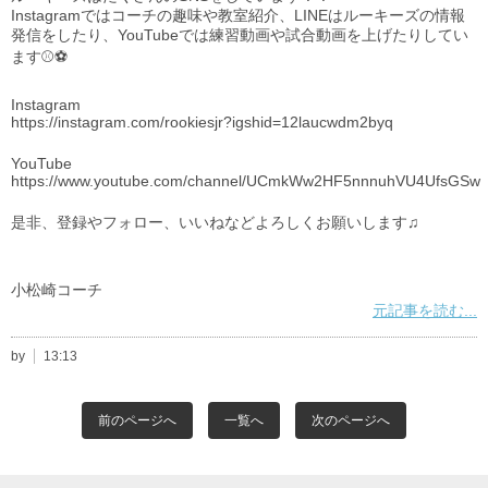
Instagramではコーチの趣味や教室紹介、LINEはルーキーズの情報
発信をしたり、YouTubeでは練習動画や試合動画を上げたりしてい
ます⚾️⚽️
Instagram
https://instagram.com/rookiesjr?igshid=12laucwdm2byq
YouTube
https://www.youtube.com/channel/UCmkWw2HF5nnnuhVU4UfsGSw
是非、登録やフォロー、いいねなどよろしくお願いします♫
小松崎コーチ
元記事を読む...
by
13:13
前のページへ
一覧へ
次のページへ