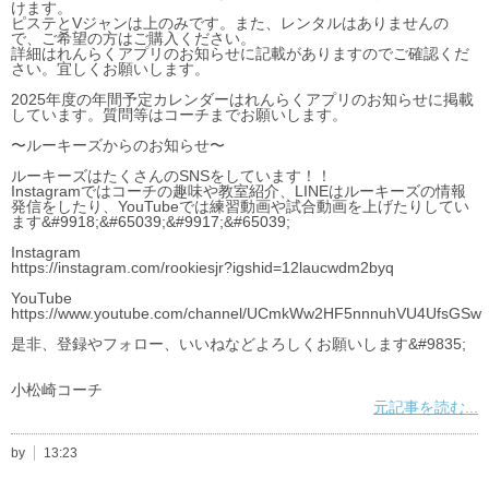
けます。
ピステとVジャンは上のみです。また、レンタルはありませんの
で、ご希望の方はご購入ください。
詳細はれんらくアプリのお知らせに記載がありますのでご確認くだ
さい。宜しくお願いします。
2025年度の年間予定カレンダーはれんらくアプリのお知らせに掲載
しています。質問等はコーチまでお願いします。
〜ルーキーズからのお知らせ〜
ルーキーズはたくさんのSNSをしています！！
Instagramではコーチの趣味や教室紹介、LINEはルーキーズの情報
発信をしたり、YouTubeでは練習動画や試合動画を上げたりしてい
ます&#9918;&#65039;&#9917;&#65039;
Instagram
https://instagram.com/rookiesjr?igshid=12laucwdm2byq
YouTube
https://www.youtube.com/channel/UCmkWw2HF5nnnuhVU4UfsGSw
是非、登録やフォロー、いいねなどよろしくお願いします&#9835;
小松崎コーチ
元記事を読む...
by
13:23