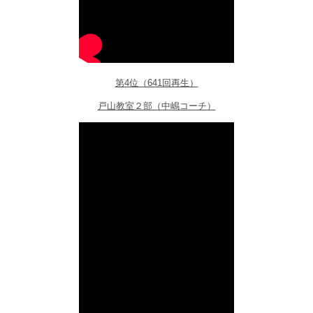
第4位（641回再生）
戸山教室２部（中嶋コーチ）