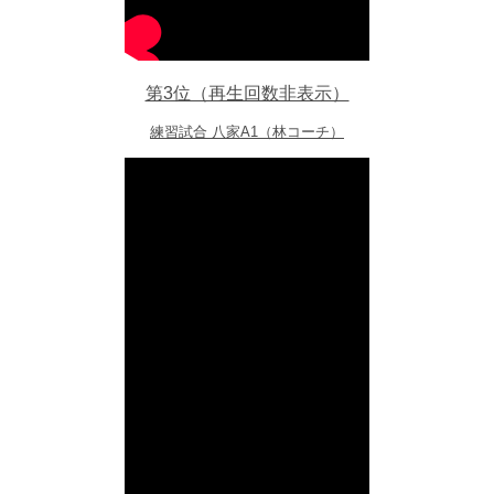
第3位（再生回数非表示）
練習試合 八家A1（林コーチ）