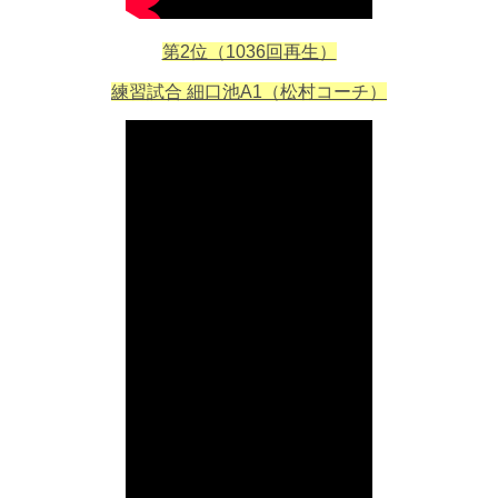
第2位（1036回再生）
練習試合 細口池A1（松村コーチ）