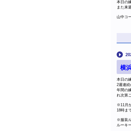
本日の
また来
山中コ
20
横
本日の
2週連
年間の
れ次第
※11月
18時ま
※服装
ルーキ