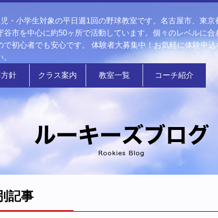
幼児・小学生対象の平日週1回の野球教室です。名古屋市、東京
守谷市を中心に約50ヶ所で活動しています。個々のレベルに合
ので初心者でも安心です。 体験者大募集中！お気軽に体験申込
い。
導方針
クラス案内
教室一覧
コーチ紹介
別記事