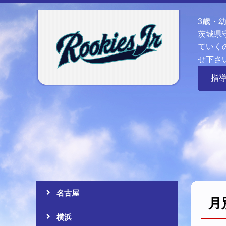
3歳・
茨城県
ていく
せ下さ
指
名古屋
月
横浜