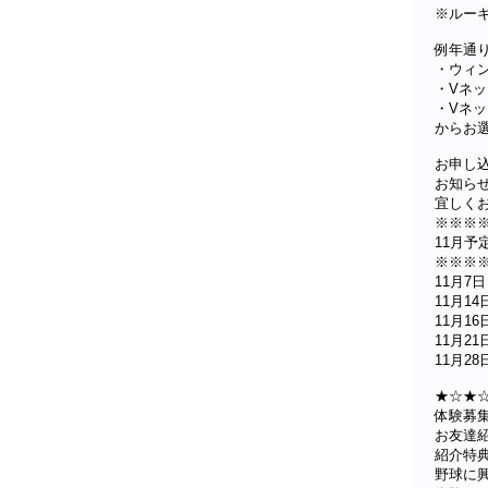
※ルー
例年通
・ウィ
・Vネ
・Vネ
からお
お申し
お知ら
宜しく
※※※
11月予
※※※
11月7
11月1
11月1
11月2
11月2
★☆★
体験募
お友達
紹介特
野球に