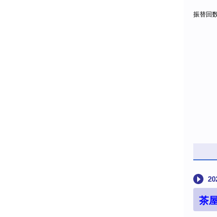
振替回
曽
20
茶