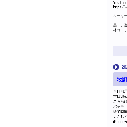
YouTub
https:
ルーキー
是非、登
林コー
20
牧
本日雨
本日5
こちら
バッテ
終了時
よろし
iPhon