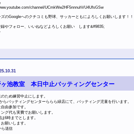
e
//www.youtube.com/channel/UCmkWw2HF5nnnuhVU4UfsGSw
ズのGoogleへのクチコミも野球、サッカーともによろしくお願いします！！
録やフォロー、いいねなどよろしくお願い します&#9835;
チ
25.10.31
野ヶ池教室 本日中止バッティングセンター
天のため練習中止にします。
時からバッティングセンターららら緑店にて、バッティング児童を行います。
は自由参加です。
ィング代も実費でお願いします。
間は6時までとします。
くお願いします。
eから送信