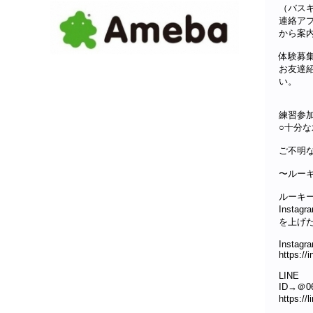
（バス
連絡ア
から案
体験募
お友達
い。
練習参
○十分
ご不明
〜ルー
ルーキ
Inst
を上げたり
Instagr
https:/
LINE
ID→＠06
https://