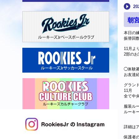
20
朝
本日の
振替回数
11月よ
2部のお
◯体験
お友達
グラン
11月
全て中
服装ル
ルーキ
詳細は
保護者