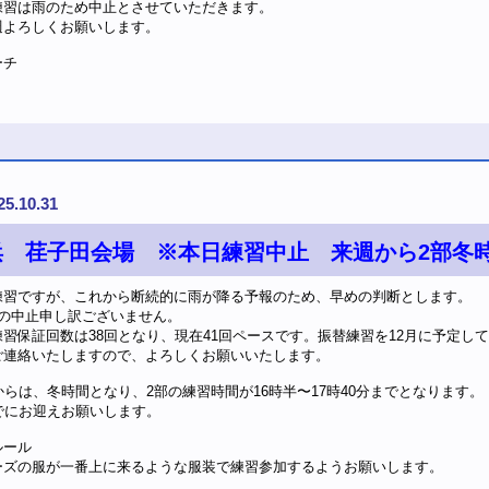
練習は雨のため中止とさせていただきます。
週よろしくお願いします。
ーチ
25.10.31
浜 荏子田会場 ※本日練習中止 来週から2部冬
練習ですが、これから断続的に雨が降る予報のため、早めの判断とします。
続の中止申し訳ございません。
練習保証回数は38回となり、現在41回ペースです。振替練習を12月に予定し
ご連絡いたしますので、よろしくお願いいたします。
からは、冬時間となり、2部の練習時間が16時半〜17時40分までとなります。
でにお迎えお願いします。
ルール
ーズの服が一番上に来るような服装で練習参加するようお願いします。