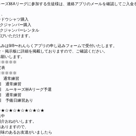
キーズ杯Aリーグに参加する生徒様は、連絡アプリのメールを確認してご入金
り、
ンドウシャツ購入
ックジャンパー購入
ックジャンパーレンタル
選びいただけます。
込みは9/8〜れんらくアプリの申し込みフォームで受付いたします。
せ・掲示板に詳細を掲載しておりますので、ご確認ください。
お願いします。
※※※※※
定表
※※※※※
日 通常練習
4日 通常練習
6日 ルーキーズ杯Aリーグ予選
1日 通常練習
8日 予備日練習あり
☆★☆★☆★☆★☆★☆★
集中
紹介おねがいします。
典ありますので、
興味のあるお友達がいましたら