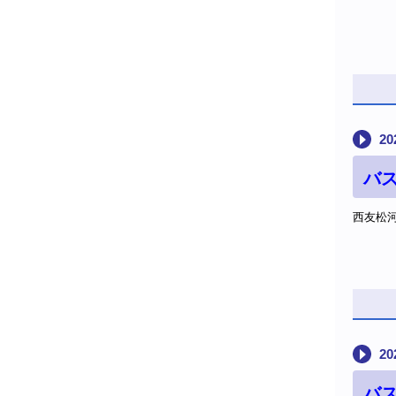
20
バ
西友松河
20
バス