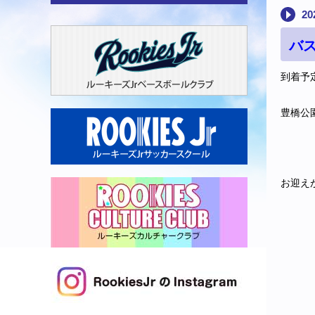
20
バ
到着予
豊橋公園
お迎え