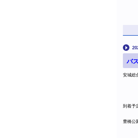
20
バス
安城総
到着予
豊橋公園