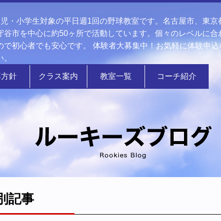
幼児・小学生対象の平日週1回の野球教室です。名古屋市、東京
守谷市を中心に約50ヶ所で活動しています。個々のレベルに合
ので初心者でも安心です。 体験者大募集中！お気軽に体験申込
い。
導方針
クラス案内
教室一覧
コーチ紹介
別記事