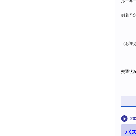
ルーキー
到着予
（お迎
交通状
20
バス