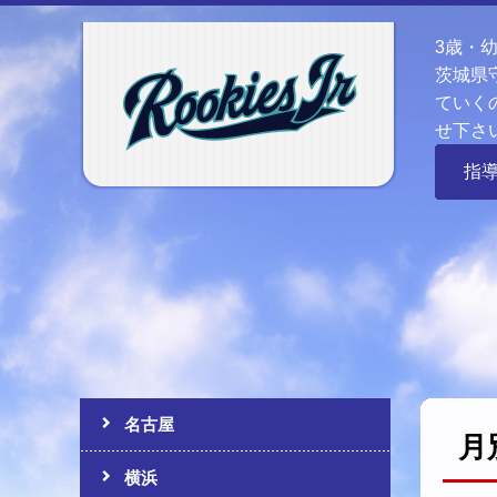
3歳・
茨城県
ていく
せ下さ
指
名古屋
月
横浜