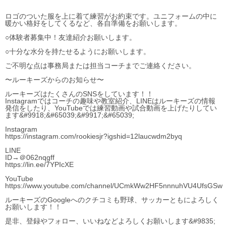
ロゴのついた服を上に着て練習がお約束です。ユニフォームの中に
暖かい格好をしてくるなど、各自準備をお願いします。
○体験者募集中！友達紹介お願いします。
○十分な水分を持たせるようにお願いします。
ご不明な点は事務局または担当コーチまでご連絡ください。
〜ルーキーズからのお知らせ〜
ルーキーズはたくさんのSNSをしています！！
Instagramではコーチの趣味や教室紹介、LINEはルーキーズの情報
発信をしたり、YouTubeでは練習動画や試合動画を上げたりしてい
ます&#9918;&#65039;&#9917;&#65039;
Instagram
https://instagram.com/rookiesjr?igshid=12laucwdm2byq
LINE
ID→＠062nqgff
https://lin.ee/7YPIcXE
YouTube
https://www.youtube.com/channel/UCmkWw2HF5nnnuhVU4UfsGSw
ルーキーズのGoogleへのクチコミも野球、サッカーともによろしく
お願いします！！
是非、登録やフォロー、いいねなどよろしくお願いします&#9835;