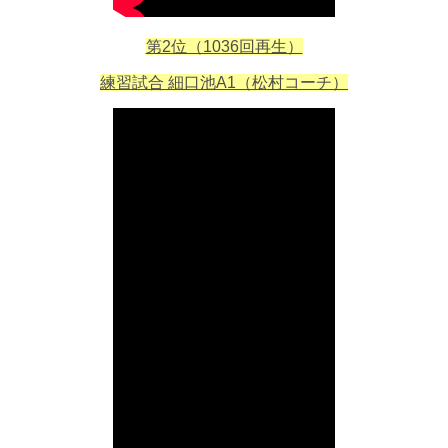
第2位（1036回再生）
練習試合 細口池A1（松村コーチ）