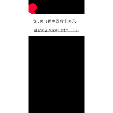
第3位（再生回数非表示）
練習試合 八家A1（林コーチ）