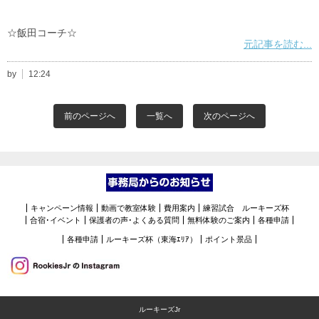
☆飯田コーチ☆
元記事を読む...
by
12:24
前のページへ
一覧へ
次のページへ
キャンペーン情報
動画で教室体験
費用案内
練習試合 ルーキーズ杯
合宿･イベント
保護者の声･よくある質問
無料体験のご案内
各種申請
各種申請
ルーキーズ杯（東海ｴﾘｱ）
ポイント景品
ルーキーズJr