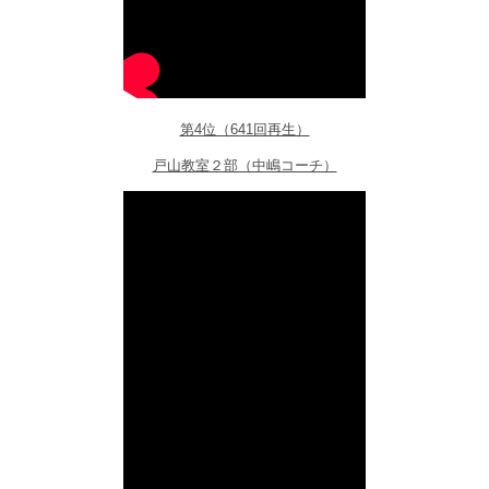
第4位（641回再生）
戸山教室２部（中嶋コーチ）