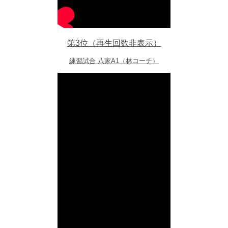
第3位（再生回数非表示）
練習試合 八家A1（林コーチ）