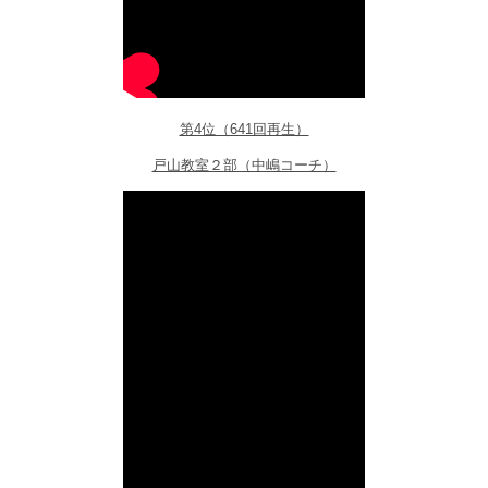
第4位（641回再生）
戸山教室２部（中嶋コーチ）