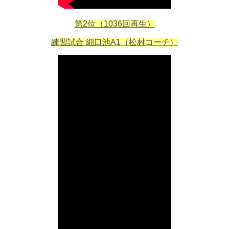
第2位（1036回再生）
練習試合 細口池A1（松村コーチ）