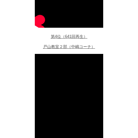
第4位（641回再生）
戸山教室２部（中嶋コーチ）