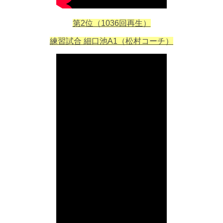
第2位（1036回再生）
練習試合 細口池A1（松村コーチ）