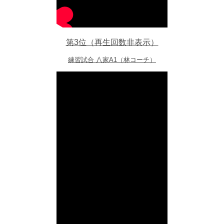
第3位（再生回数非表示）
練習試合 八家A1（林コーチ）