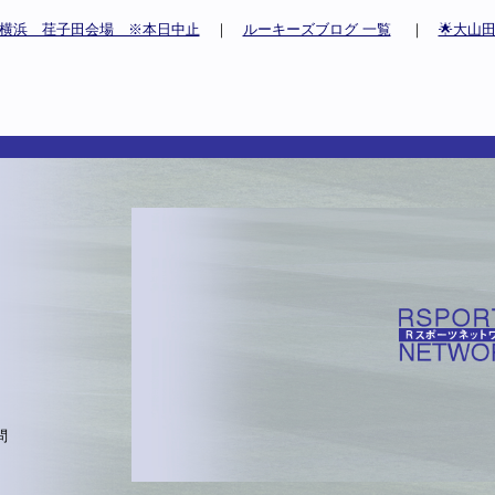
横浜 荏子田会場 ※本日中止
｜
ルーキーズブログ 一覧
｜
🌟大山
問