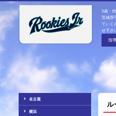
3歳・
茨城県
ていく
せ下さ
指
名古屋
ル
横浜