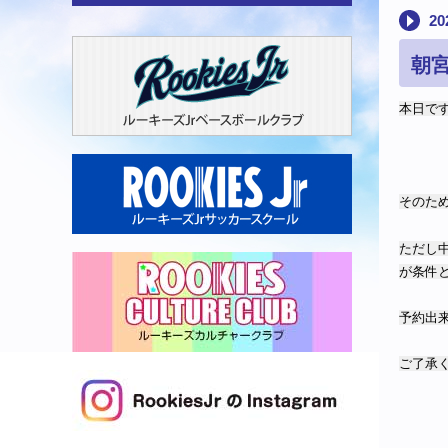
2
朝
本日で
そのた
ただし
が条件
予約出
ご了承