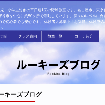
幼児・小学生対象の平日週1回の野球教室です。名古屋市、東京
守谷市を中心に約50ヶ所で活動しています。個々のレベルに合
ので初心者でも安心です。 体験者大募集中！お気軽に体験申込
い。
導方針
クラス案内
教室一覧
コーチ紹介
ーキーズブログ