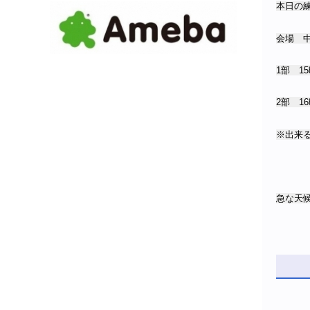
本日の
会場 
1部 15
2部 16
※出来
急な天