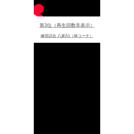
第3位（再生回数非表示）
練習試合 八家A1（林コーチ）