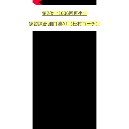
第2位（1036回再生）
練習試合 細口池A1（松村コーチ）