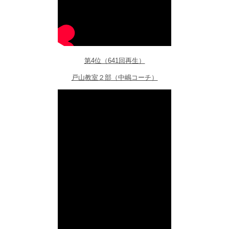
第4位（641回再生）
戸山教室２部（中嶋コーチ）