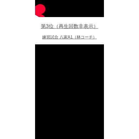
第3位（再生回数非表示）
練習試合 八家A1（林コーチ）