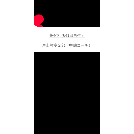
第4位（641回再生）
戸山教室２部（中嶋コーチ）