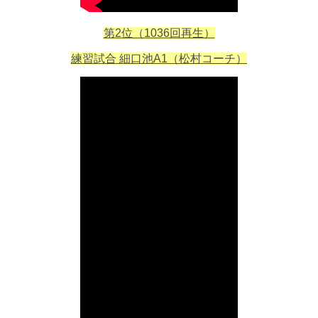
第2位（1036回再生）
練習試合 細口池A1（松村コーチ）